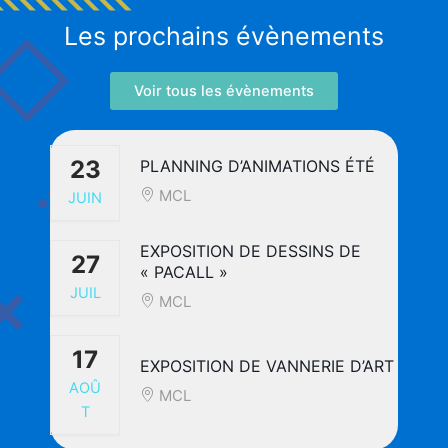
Aller
Les prochains évènements
au
contenu
Voir tous les évènements
23
PLANNING D’ANIMATIONS ÉTÉ
MCL
JUIN
EXPOSITION DE DESSINS DE
27
« PACALL »
JUIL
MCL
17
EXPOSITION DE VANNERIE D’ART
AOÛ
MCL
T