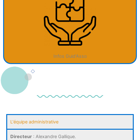
Infos Guid'Asso
L'équipe administrative
Directeur
: Alexandre Gallique.