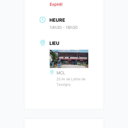
Expiré!
HEURE
14h30 - 18h30
LIEU
MCL
25 Av de Lattre de
Tassigny